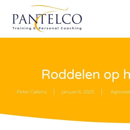
Roddelen op h
Peter Callens
januari 6, 2025
Agressi