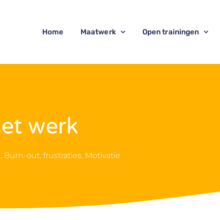
Home
Maatwerk
Open trainingen
et werk
e
,
Burn-out
,
frustraties
,
Motivatie